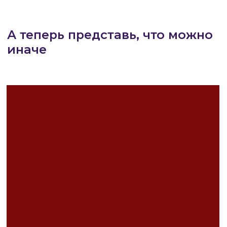
Может, утром. Может, вечером. Может,
между делами.
🌿 Представь, что:
тело оживает
— не после похудения, а
уже после первого движения;
лицо расслабляетс
я — не от салона, а от
30 минут самомассажа по воскресеньям;
ты начинаешь есть не по остаточному
принципу
, а с уважением к себе — с
подсказками от нутрициолога, который не
давит, а объясняет.
И всё это — не требует полной
перестройки жизни.
Не требует «мужа на няню», «зал за углом»
или «мотивации на 100%».
Это может быть частью твоей жизни
—
прямо в том виде, в каком она есть.
Без надрыва.
Без вины.
Без стыда за «не успела».