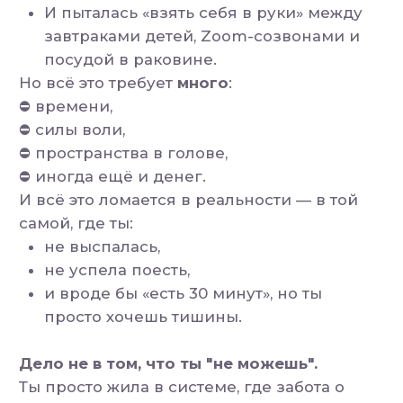
«я будто бы растворяюсь в чужих
нуждах»
.
«я не чувствую себя»
.
«я не помню, когда мне просто было
хорошо»
.
И дело не в том, что надо всё бросить
и срочно заняться собой.
Нет.
Просто если дальше так —
через месяц
ты снова будешь выжата.
Через полгода
— недовольна своим
телом.
Через год
— не узнаешь себя в
зеркале.
И всё это не потому, что ты слабая.
А потому что
ты долго живёшь без
ресурса, но для всех
.
А теперь представь, что можно