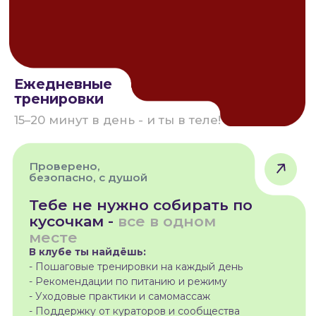
Просто 15 минут.
С заботой.
С поддержкой.
Каждый день.
Что такое 7:07 — и почему
это работает?
Именно с этой мыслью мы создали
7:07 -
онлайн-клуб для девушек, в котором
забота о себе становится привычкой
, а
не пунктом в списке задач.
Без марафонов.
Без системы «всё или ничего».
Без чувства, что ты опять что‑то не
доделала.
Просто пространство, где ты снова
выбираешь себя.