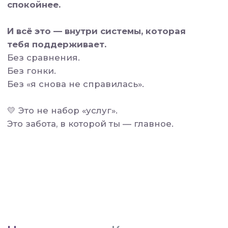
💛 У тебя уже есть всё, чтобы
начать.
Нужно не изменить себя.
Нужно просто позволить себе
начать по‑другому.
7:07
club.
Дай себе шанс:
Начни с
малого - результат удивит
Клуб 7:07 - это закрытое пространство
для женщин, готовых к переменам.
В клубе уже более
1400
девушек