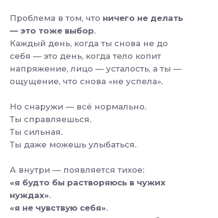
Тебе не нужно собирать по
кусочкам -
все в одном
месте
В клубе ты найдёшь:
- Пошаговые тренировки на каждый день
- Рекомендации по питанию и режиму
- Уходовые практики и самомассаж
- Поддержку от кураторов и сообщества
Лицо - тоже
часть тела
Лифтинг
практики
Забота и
поддержка
Наши кураторы и
тренеры всегда в чате -
помогут и ответят на все
вопросы.