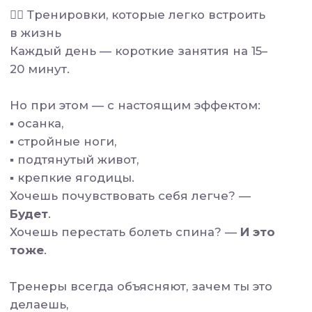
Мы даём тебе
поддержку каждый
день.
Чтобы ты просто заходила — и делала
чуть-чуть.
А потом ещё чуть-чуть.
И вдруг замечала: получается.
❓ «А если я снова
всё брошу?»
Ты не обязана быть железной.
Ты человек. И здесь это понимают.
Вот почему 7:07 построен не на
жёсткости,
а на
мягкой, но устойчивой системе.
Пропустила день? — Ничего.
Вернулась — и мы рады тебе.
Это не марафон. Это забота, которая
ждёт
, а не осуждает.