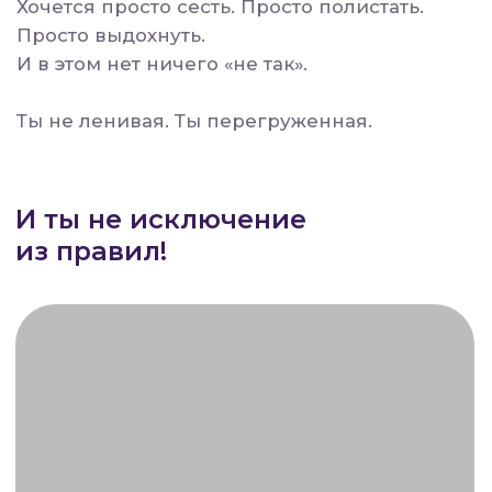
Около 70 % женщин в возрасте
до 55 лет
не имеют даже часа
в день для себя
Согласно исследованиям,
более 70 %
женщин не могут найти на себя даже час
в день
.
Они хотят:
— чувствовать себя легче,
— наладить питание,
— вернуть лицо «до выгорания».
Но между ними и этим желанием —
быт
.
Работа. Дети. Мама. Список покупок.
И чувство, что нужно «ещё чуть-чуть
потерпеть», а потом как‑нибудь заняться
собой.
Только вот это "как-нибудь" тянется
месяцами. Иногда — годами.