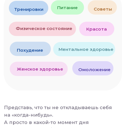
Хочешь почувствовать себя легче? —
Будет
.
Хочешь перестать болеть спина? —
И это
тоже
.
Тренеры всегда объясняют, зачем ты это
делаешь,
и как адаптировать движение под своё
состояние.
💆‍♀️
Выходные
— для лица и мягкости
30 минут самомассажа лица
с
профессиональным специалистом.
Это не просто уход — это возможность
выдохнуть и почувствовать:
«Я снова здесь. Я — про себя.»
🥦
Нутрициолог
, который не давит и не
заставляет "давится".
2 раза в месяц — эфиры, где питание
становится не врагом, а союзником.
Никаких диет и чувства вины.
Только понимание: что, когда и как есть,
чтобы телу стало легче,
а тебе —