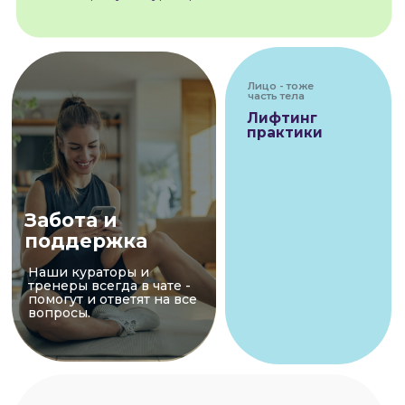
В 7:07 ты не просто смотришь видео.
Ты оказываешься в пространстве, где
о
тебе уже позаботились.
Мы собрали команду не просто
тренеров, нутрициолога и косметолога.
Мы собрали
тех, кто умеет заботиться
— мягко, профессионально, с душой.
Каждое занятие — как личная встреча.
Как поддержка.
Что ты найдёшь внутри:
🧘‍♀️ Тренировки, которые легко встроить
в жизнь
Каждый день — короткие занятия на 15–
20 минут.
Но при этом — с настоящим эффектом:
▪️ осанка,
▪️ стройные ноги,
▪️ подтянутый живот,
▪️ крепкие ягодицы.