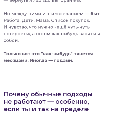
И пыталась «взять себя в руки» между
завтраками детей, Zoom-созвонами и
посудой в раковине.
Но всё это требует
много
:
⛔ времени,
⛔ силы воли,
⛔ пространства в голове,
⛔ иногда ещё и денег.
И всё это ломается в реальности — в той
самой, где ты:
не выспалась,
не успела поесть,
и вроде бы «есть 30 минут», но ты
просто хочешь тишины.
Дело не в том, что ты "не можешь".
Ты просто жила в системе, где забота о
себе —
как очередной проект:
долгий, тяжёлый, требующий
самодисциплины и идеального
расписания.
А забота вообще-то может быть другой.