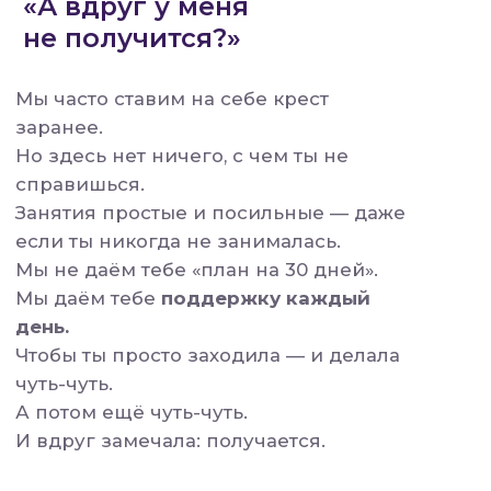
ИП Оларь И.C.
ОГРНИП 323435000012272
ИНН 430701392860
г. Екатеринбург,
улица Центральная, д. 224а, д. Нижняя Тойма
Публичная офферта
7:07