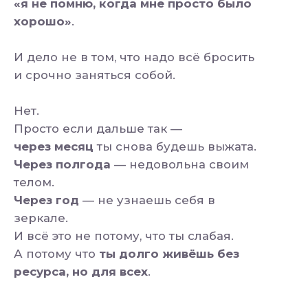
Питание
Советы
Тренировки
Физическое состояние
Красота
Ментальное здоровье
Похудение
Женское здоровье
Омоложение
Представь, что ты не откладываешь себя
на «когда-нибудь».
А просто в какой-то момент дня
открываешь телефон —
и включаешь видео. 15 минут. Только для
тебя.
Никакой подготовки. Никакой воли через
силу.
Просто — ты, коврик, дыхание, движение.